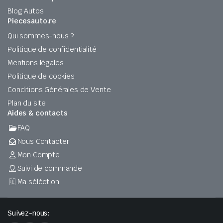
Blog Autos
Piecesauto.re
Qui sommes-nous ?
Politique de confidentialité
Mentions légales
Politique de cookies
Conditions Générales de Vente
Plan du site
Aides & contacts
FAQ
Nous Contacter
Mon Compte
Suivi de commande
Ma séléction
Suivez-nous: