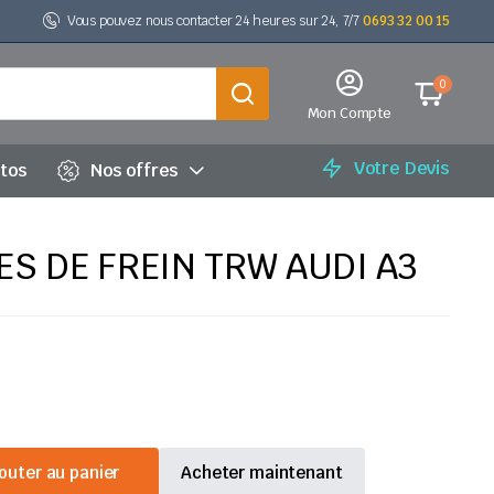
Vous pouvez nous contacter 24 heures sur 24, 7/7
0693 32 00 15
0
Mon Compte
Votre Devis
utos
Nos offres
S DE FREIN TRW AUDI A3
outer au panier
Acheter maintenant