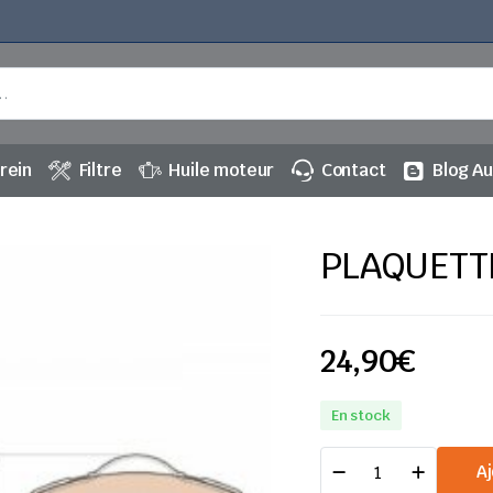
rein
Filtre
Huile moteur
Contact
Blog A
PLAQUETTE
24,90
€
En stock
PLAQUETTES
Aj
DE