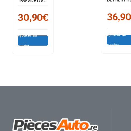
TRW GDB1789
VW GOLF V
– Renault
Megane III
36,9
30,90
€
Ajouter au
Ajouter au
panier
panier