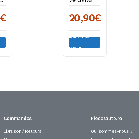
0
€
20,90
€
Ajouter au
panier
Commandes
Piecesauto.re
Livraison / Retours
Qui sommes-nous ?