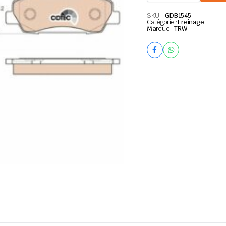
FREIN
TRW
SKU:
GDB1545
Catégorie :
AUDI
Freinage
Marque :
TRW
A3
quantité