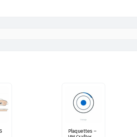
S
Plaquettes –
RW
VW Crafter