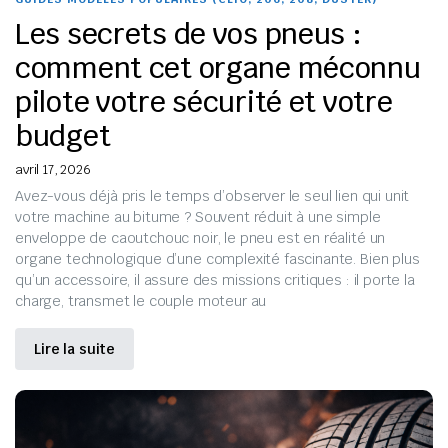
Les secrets de vos pneus :
comment cet organe méconnu
pilote votre sécurité et votre
budget
avril 17, 2026
Avez-vous déjà pris le temps d’observer le seul lien qui unit
votre machine au bitume ? Souvent réduit à une simple
enveloppe de caoutchouc noir, le pneu est en réalité un
organe technologique d’une complexité fascinante. Bien plus
qu’un accessoire, il assure des missions critiques : il porte la
charge, transmet le couple moteur au
Lire la suite