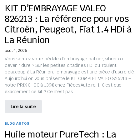
KIT D’EMBRAYAGE VALEO
826213 : La référence pour vos
Citroën, Peugeot, Fiat 1.4 HDi à
La Réunion
août 4, 2026
Vous sentez votre pédale d’embrayage patiner, vibrer ou
devenir dure ? Sur les petites citadines HDi qui roulent
beaucoup à La Réunion, l’embrayage est une pièce d’usure clé.
Aujourd’hui on vous présente le KIT COMPLET VALEO 826213 –
notre PRIX CHOC à 139€ chez PiècesAuto.re. 1. C’est quoi
exactement ce kit ? Ce n’est pas
Lire la suite
BLOG AUTOS
Huile moteur PureTech : La