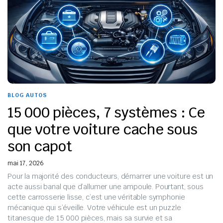
BLOG AUTOS
15 000 pièces, 7 systèmes : Ce
que votre voiture cache sous
son capot
mai 17, 2026
Pour la majorité des conducteurs, démarrer une voiture est un
acte aussi banal que d’allumer une ampoule. Pourtant, sous
cette carrosserie lisse, c’est une véritable symphonie
mécanique qui s’éveille. Votre véhicule est un puzzle
titanesque de 15 000 pièces, mais sa survie et sa