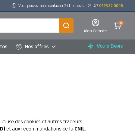
Vous pouvez nous contacter 24 heures sur 24, 7/7
0693 32 00 15
0
Mon Compte
Votre Devis
utos
Nos offres
 utilise des cookies et autres traceurs
PD)
et aux recommandations de la
CNIL
.