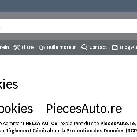
rein
Filtre
Huile moteur
Contact
Blog A
kies
ookies – PiecesAuto.re
que comment
HELZA AUTOS
, exploitant du site
PiecesAuto.re
,
 au
Règlement Général sur la Protection des Données (RG