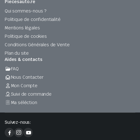
Piecesauto.re
Qui sommes-nous ?
Politique de confidentialité
Mentions légales
Politique de cookies
Conditions Générales de Vente
Plan du site
Aides & contacts
FAQ
Nous Contacter
Mon Compte
Suivi de commande
Ma séléction
Suivez-nous: