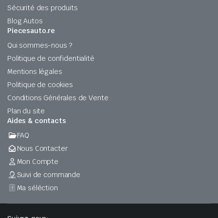
Sécurité des produits
Blog Autos
Piecesauto.re
Qui sommes-nous ?
Politique de confidentialité
Mentions légales
Politique de cookies
Conditions Générales de Vente
Plan du site
Aides & contacts
FAQ
Nous Contacter
Mon Compte
Suivi de commande
Ma séléction