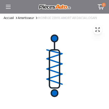
0
Accueil
Amortisseur
MONROE 23991 AMORT AR DACIA LOGAN