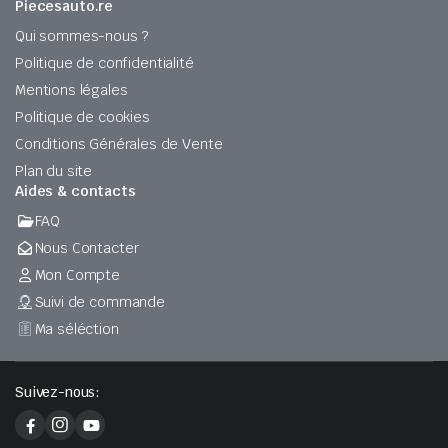
Piecesauto.re
Qui sommes-nous ?
Politique de confidentialité
Mentions légales
Politique de cookies
Conditions Générales de Vente
Plan du site
Aides & contacts
FAQ
Nous Contacter
Mon Compte
Suivi de commande
Ma séléction
Suivez-nous: