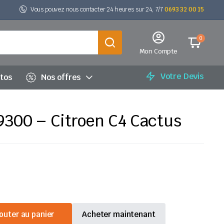
Vous pouvez nous contacter 24 heures sur 24, 7/7
0693 32 00 15
0
Mon Compte
Votre Devis
utos
Nos offres
9300 – Citroen C4 Cactus
outer au panier
Acheter maintenant