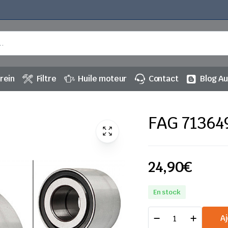
rein
Filtre
Huile moteur
Contact
Blog A
FAG 71364
24,90
€
En stock
FAG
Aj
713649300