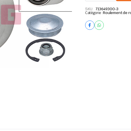
-
Citroen
SKU:
713649300-3
Catégorie :
C4
Roulement de r
Cactus
quantité