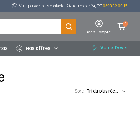
Vous pouvez nous contacter 24 heures sur 24, 7/7
0693 32 00 15
0
Mon Compte
Votre Devis
utos
Nos offres
e
Sort: