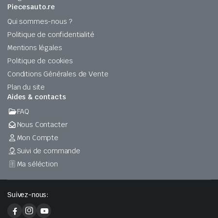
Piecesauto.re
Qui sommes-nous ?
Politique de confidentialité
Mentions légales
Politique de cookies
Conditions Générales de Vente
Plan du site
Aides & contacts
FAQ
Nous Contacter
Mon Compte
Suivi de commande
Ma séléction
Suivez-nous: