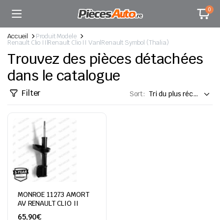
0
Accueil
Produit Modele
Renault Clio II|Renault Clio II Van|Renault Symbol (Thalia)
Trouvez des pièces détachées
dans le catalogue
Filter
Sort:
MONROE 11273 AMORT
AV RENAULT CLIO II
65,90
€