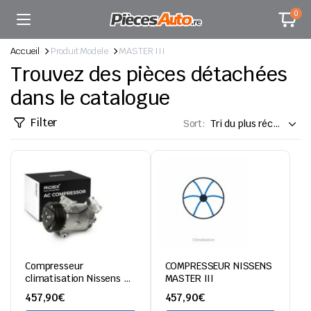
0
Accueil
Produit Modele
MASTER III
Trouvez des pièces détachées
dans le catalogue
Filter
Sort:
Compresseur
COMPRESSEUR NISSENS
climatisation Nissens –
MASTER III
Renault Master III 2.3
457,90
€
457,90
€
dCi