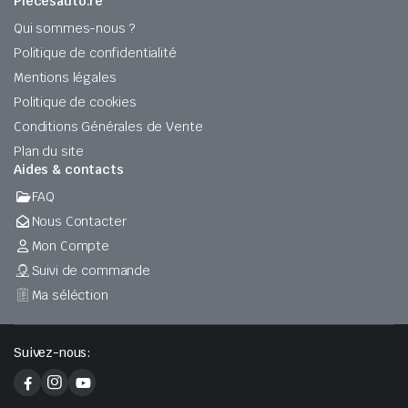
Piecesauto.re
Qui sommes-nous ?
Politique de confidentialité
Mentions légales
Politique de cookies
Conditions Générales de Vente
Plan du site
Aides & contacts
FAQ
Nous Contacter
Mon Compte
Suivi de commande
Ma séléction
Suivez-nous: