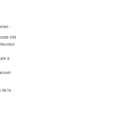
ines :
 code VIN
 Réunion
nale à
nouvel
 de la