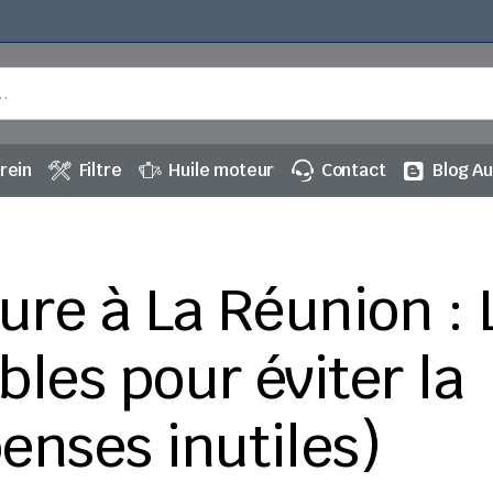
rein
Filtre
Huile moteur
Contact
Blog A
ture à La Réunion : 
bles pour éviter la
enses inutiles)