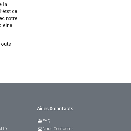
e la
l’état de
vec notre
pleine
 route
Aides & contacts
FAQ
lité
Nous Contacter