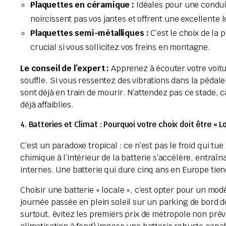
Plaquettes en céramique :
Idéales pour une conduit
noircissent pas vos jantes et offrent une excellente 
Plaquettes semi-métalliques :
C’est le choix de la
crucial si vous sollicitez vos freins en montagne.
Le conseil de l’expert :
Apprenez à écouter votre voitur
souffle. Si vous ressentez des vibrations dans la péda
sont déjà en train de mourir. N’attendez pas ce stade, ca
déjà affaiblies.
4. Batteries et Climat : Pourquoi votre choix doit être « L
C’est un paradoxe tropical : ce n’est pas le froid qui tue
chimique à l’intérieur de la batterie s’accélère, entra
internes. Une batterie qui dure cinq ans en Europe tiend
Choisir une batterie « locale », c’est opter pour un m
journée passée en plein soleil sur un parking de bord d
surtout, évitez les premiers prix de métropole non prév