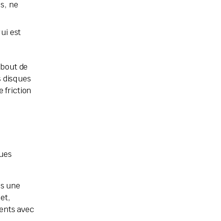
s, ne
ui est
 bout de
s disques
 friction
ques
ès une
et,
uents avec