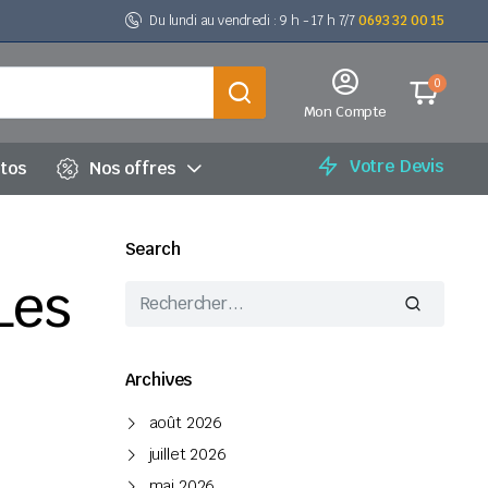
Du lundi au vendredi : 9 h - 17 h 7/7
0693 32 00 15
0
Mon Compte
Votre Devis
utos
Nos offres
Search
Les
Archives
août 2026
juillet 2026
mai 2026