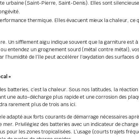
e urbaine (Saint-Pierre, Saint-Denis). Elles sont silencieuse
longévité.
 performance thermique. Elles évacuent mieux la chaleur, ce q
e. Un sifflement aigu indique souvent que la garniture est à
le ou entendez un grognement sourd (métal contre métal), vo
r l’humidité de l’île peut accélérer l’oxydation des surfaces de
ocal »
 les batteries, c’est la chaleur. Sous nos latitudes, la réaction
înant une auto-décharge plus rapide et une corrosion des pla
ra rarement plus de trois ans ici.
odèle adapté aux forts courants de démarrage nécessaires apr
e mer. Privilégiez des batteries avec un indicateur de charge 
us pour les zones tropicalisées. L’usage (courts trajets fréq