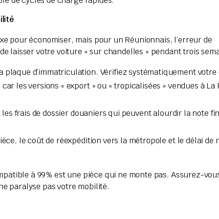
ble de cycles de charge rapides.
ilité
xe pour économiser, mais pour un Réunionnais, l’erreur de
 laisser votre voiture « sur chandelles » pendant trois sema
a plaque d’immatriculation. Vérifiez systématiquement votre
 car les versions « export » ou « tropicalisées » vendues à La
 les frais de dossier douaniers qui peuvent alourdir la note fi
èce, le coût de réexpédition vers la métropole et le délai de 
ompatible à 99% est une pièce qui ne monte pas. Assurez-vous
 ne paralyse pas votre mobilité.