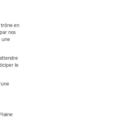
8 trône en
 par nos
: une
 attendre
iciper le
u’une
Plaine