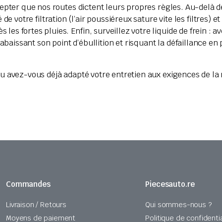
cepter que nos routes dictent leurs propres règles. Au-delà d
e votre filtration (l’air poussiéreux sature vite les filtres) et 
es fortes pluies. Enfin, surveillez votre liquide de frein : a
 abaissant son point d’ébullition et risquant la défaillance en 
ou avez-vous déjà adapté votre entretien aux exigences de la
Commandes
Piecesauto.re
Livraison / Retours
Qui sommes-nous ?
Moyens de paiement
Politique de confidentia