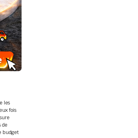
e les
eux fois
usure
s de
re budget