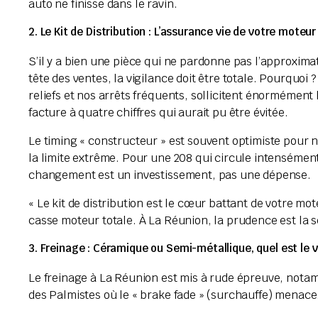
auto ne finisse dans le ravin.
2. Le Kit de Distribution : L’assurance vie de votre mote
S’il y a bien une pièce qui ne pardonne pas l’approximati
tête des ventes, la vigilance doit être totale. Pourquo
reliefs et nos arrêts fréquents, sollicitent énormément
facture à quatre chiffres qui aurait pu être évitée.
Le timing « constructeur » est souvent optimiste pour n
la limite extrême. Pour une 208 qui circule intensémen
changement est un investissement, pas une dépense.
« Le kit de distribution est le cœur battant de votre m
casse moteur totale. À La Réunion, la prudence est la s
3. Freinage : Céramique ou Semi-métallique, quel est le 
Le freinage à La Réunion est mis à rude épreuve, notam
des Palmistes où le « brake fade » (surchauffe) menace. 