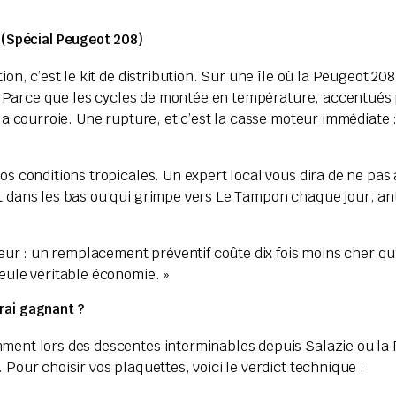
ur (Spécial Peugeot 208)
on, c’est le kit de distribution. Sur une île où la Peugeot 20
i ? Parce que les cycles de montée en température, accentués
 la courroie. Une rupture, et c’est la casse moteur immédiate 
os conditions tropicales. Un expert local vous dira de ne pas
t dans les bas ou qui grimpe vers Le Tampon chaque jour, ant
oteur : un remplacement préventif coûte dix fois moins cher q
eule véritable économie. »
vrai gagnant ?
ment lors des descentes interminables depuis Salazie ou la 
Pour choisir vos plaquettes, voici le verdict technique :