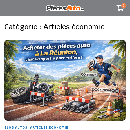
0
Catégorie :
Articles économie
,
BLOG AUTOS
ARTICLES ÉCONOMIE