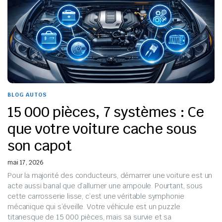
BLOG AUTOS
15 000 pièces, 7 systèmes : Ce
que votre voiture cache sous
son capot
mai 17, 2026
Pour la majorité des conducteurs, démarrer une voiture est un
acte aussi banal que d’allumer une ampoule. Pourtant, sous
cette carrosserie lisse, c’est une véritable symphonie
mécanique qui s’éveille. Votre véhicule est un puzzle
titanesque de 15 000 pièces, mais sa survie et sa