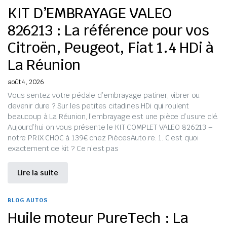
KIT D’EMBRAYAGE VALEO
826213 : La référence pour vos
Citroën, Peugeot, Fiat 1.4 HDi à
La Réunion
août 4, 2026
Vous sentez votre pédale d’embrayage patiner, vibrer ou
devenir dure ? Sur les petites citadines HDi qui roulent
beaucoup à La Réunion, l’embrayage est une pièce d’usure clé.
Aujourd’hui on vous présente le KIT COMPLET VALEO 826213 –
notre PRIX CHOC à 139€ chez PiècesAuto.re. 1. C’est quoi
exactement ce kit ? Ce n’est pas
Lire la suite
BLOG AUTOS
Huile moteur PureTech : La