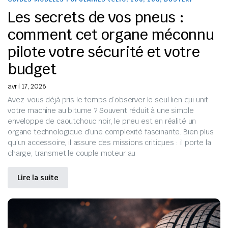
Les secrets de vos pneus :
comment cet organe méconnu
pilote votre sécurité et votre
budget
avril 17, 2026
Avez-vous déjà pris le temps d’observer le seul lien qui unit
votre machine au bitume ? Souvent réduit à une simple
enveloppe de caoutchouc noir, le pneu est en réalité un
organe technologique d’une complexité fascinante. Bien plus
qu’un accessoire, il assure des missions critiques : il porte la
charge, transmet le couple moteur au
Lire la suite