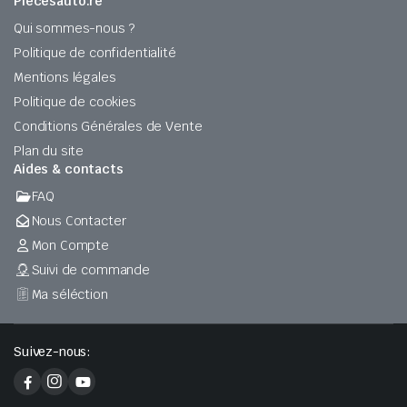
Piecesauto.re
Qui sommes-nous ?
Politique de confidentialité
Mentions légales
Politique de cookies
Conditions Générales de Vente
Plan du site
Aides & contacts
FAQ
Nous Contacter
Mon Compte
Suivi de commande
Ma séléction
Suivez-nous: