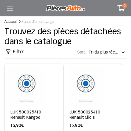
0
Accueil
Butée d'embrayage
Trouvez des pièces détachées
dans le catalogue
Filter
Sort:
LUK 500025410 –
LUK 500025410 –
Renault Kangoo
Renault Clio II
15,90
€
15,90
€