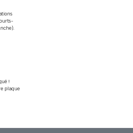
ations
ourts-
anche).
qué !
tre plaque