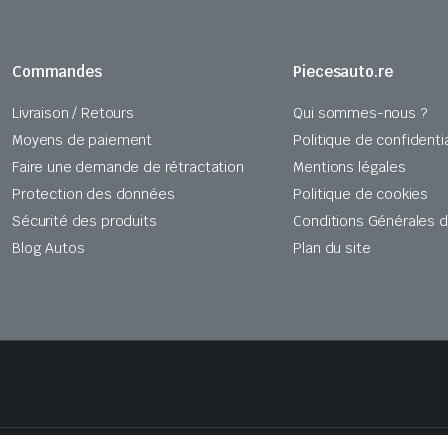
Commandes
Piecesauto.re
Livraison / Retours
Qui sommes-nous ?
Moyens de paiement
Politique de confidentia
Faire une demande de rétractation
Mentions légales
Protection des données
Politique de cookies
Sécurité des produits
Conditions Générales 
Blog Autos
Plan du site