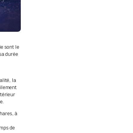
e sont le
 sa durée
lité, la
cilement
ntérieur
e.
hares, à
emps de