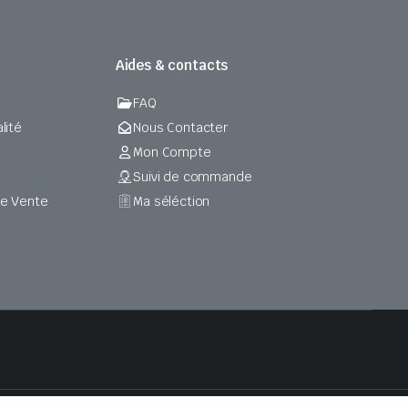
Aides & contacts
FAQ
lité
Nous Contacter
Mon Compte
Suivi de commande
de Vente
Ma séléction