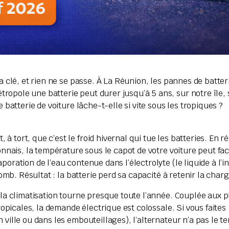
a clé, et rien ne se passe. À La Réunion, les pannes de batteri
opole une batterie peut durer jusqu’à 5 ans, sur notre île,
 batterie de voiture lâche-t-elle si vite sous les tropiques ?
à tort, que c’est le froid hivernal qui tue les batteries. En réa
ionnais, la température sous le capot de votre voiture peut fa
oration de l’eau contenue dans l’électrolyte (le liquide à l’i
lomb. Résultat : la batterie perd sa capacité à retenir la charg
la climatisation tourne presque toute l’année. Couplée aux p
ropicales, la demande électrique est colossale. Si vous faites
 ville ou dans les embouteillages), l’alternateur n’a pas le t