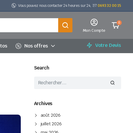
Vous pouvez nous contacter 24 heures sur 24, 7/7
0693 32 00 15
0
Mon Compte
Votre Devis
utos
Nos offres
Search
Archives
août 2026
juillet 2026
mai 2026