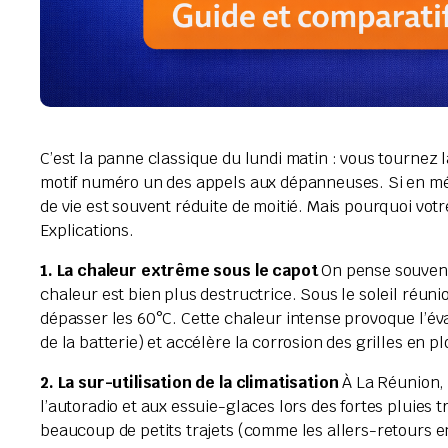
C’est la panne classique du lundi matin : vous tournez l
motif numéro un des appels aux dépanneuses. Si en métr
de vie est souvent réduite de moitié. Mais pourquoi votre
Explications.
1. La chaleur extrême sous le capot
On pense souvent, 
chaleur est bien plus destructrice. Sous le soleil réun
dépasser les 60°C. Cette chaleur intense provoque l’évap
de la batterie) et accélère la corrosion des grilles en p
2. La sur-utilisation de la climatisation
À La Réunion, 
l’autoradio et aux essuie-glaces lors des fortes pluies t
beaucoup de petits trajets (comme les allers-retours en