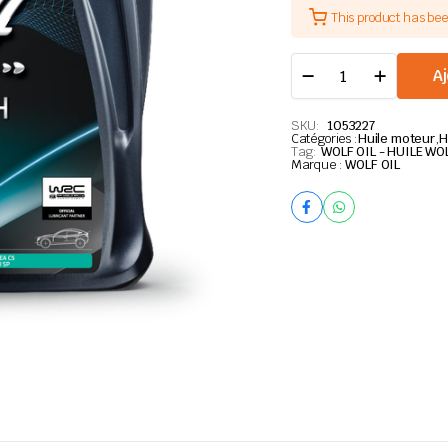
This product has be
HUILE
Aj
WOLF
OFFICIALTECH
5W-
SKU:
1053227
Catégories :
30
Huile moteur
,
H
Tag:
WOLF OIL - HUILE WO
MS-
Marque :
WOLF OIL
SFE
1L
quantité