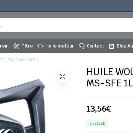
rein
Filtre
Huile moteur
Contact
Blog A
TECH 5W-30 MS-SFE 1L
HUILE WOL
MS-SFE 1L
13,56
€
En stock