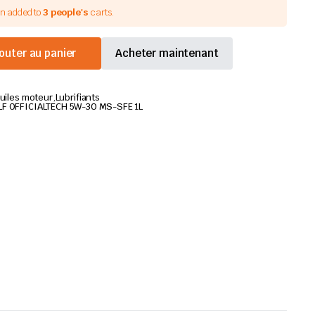
en added to
3 people's
carts.
outer au panier
Acheter maintenant
uiles moteur
,
Lubrifiants
LF OFFICIALTECH 5W-30 MS-SFE 1L