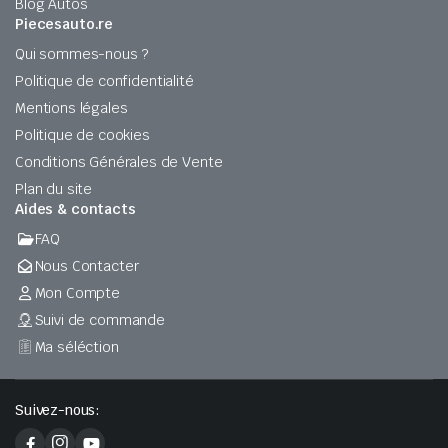
Blog Autos
Piecesauto.re
Qui sommes-nous ?
Politique de confidentialité
Mentions légales
Politique de cookies
Conditions Générales de Vente
Plan du site
Aides & contacts
FAQ
Nous Contacter
Mon Compte
Suivi de commande
Ma séléction
Suivez-nous: