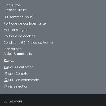
Blog Autos
Piecesauto.re
Qui sommes-nous ?
Politique de confidentialité
Mentions légales
Politique de cookies
Conditions Générales de Vente
Plan du site
Aides & contacts
FAQ
Nous Contacter
Mon Compte
Suivi de commande
Ma séléction
Suivez-nous: