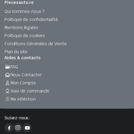
Piecesauto.re
Qui sommes-nous ?
Politique de confidentialité
Mentions légales
Politique de cookies
Conditions Générales de Vente
Plan du site
Aides & contacts
FAQ
Nous Contacter
Mon Compte
Suivi de commande
Ma séléction
Suivez-nous: