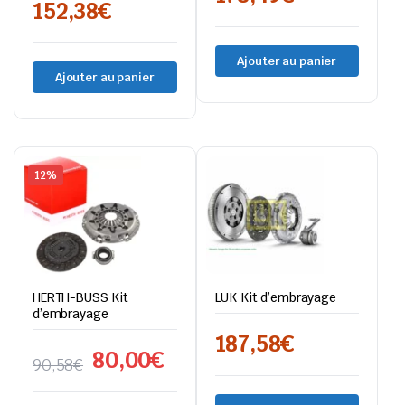
152,38
€
Ajouter au panier
Ajouter au panier
12%
HERTH-BUSS Kit
LUK Kit d’embrayage
d’embrayage
187,58
€
80,00
€
90,58
€
Le
Le