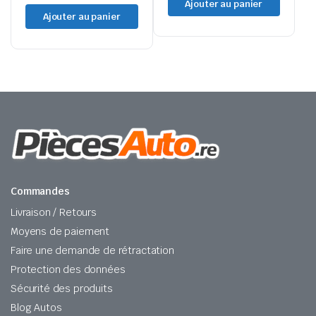
Ajouter au panier
prix
prix
Ajouter au panier
initial
actuel
était :
est :
90,58€.
80,00€.
Commandes
Livraison / Retours
Moyens de paiement
Faire une demande de rétractation
Protection des données
Sécurité des produits
Blog Autos