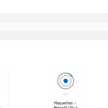
Plaquettes –
 –
Renault Clio 4