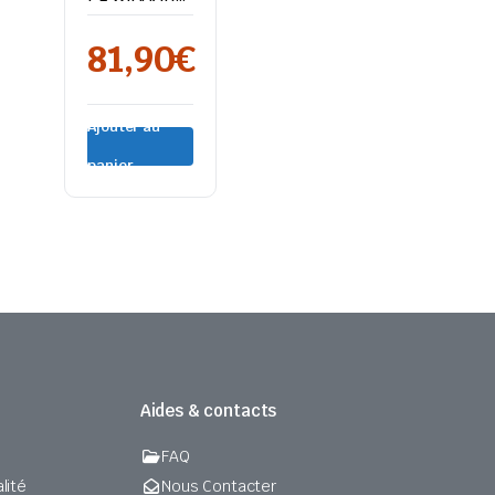
– RANGE T
81,90
€
Ajouter au
panier
Aides & contacts
FAQ
lité
Nous Contacter