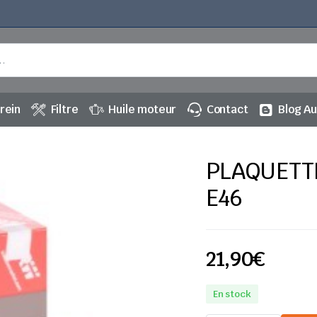
rein
Filtre
Huile moteur
Contact
Blog A
PLAQUETT
E46
21,90
€
En stock