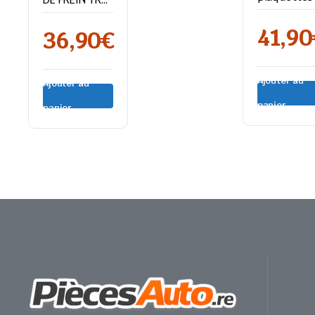
Mercedes
VW GOLF V
Classe C
41,90
36,90
€
Ajouter au
Ajouter au
panier
panier