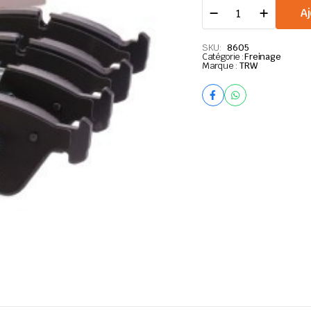
PLAQUETTES
Aj
DE
FREINS
TRW
SKU:
8605
Catégorie :
BMW
Freinage
Marque :
TRW
E46
quantité