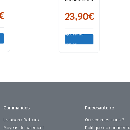
€
23,90
€
Ajouter au
panier
Commandes
Piecesauto.re
Livraison / Retours
Qui sommes-nous ?
Moyens de paiement
Politique de confidentia