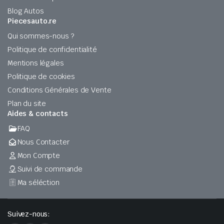
Blog Autos
Piecesauto.re
Qui sommes-nous ?
Politique de confidentialité
Mentions légales
Politique de cookies
Conditions Générales de Vente
Plan du site
Aides & contacts
FAQ
Nous Contacter
Mon Compte
Suivi de commande
Ma séléction
Suivez-nous: