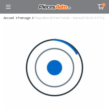
0
Accueil
Freinage
Plaquettes de frein Ferodo – Renault Clio IV 0.9 TCe