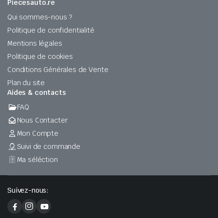
Piecesauto.re
Qui sommes-nous ?
Politique de confidentialité
Mentions légales
Politique de cookies
Conditions Générales de Vente
Plan du site
Aides & contacts
FAQ
Nous Contacter
Mon Compte
Suivi de commande
Ma séléction
Suivez-nous: