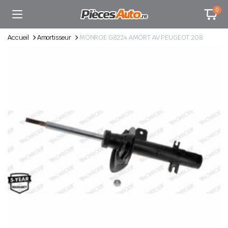
0
Accueil
Amortisseur
MONROE G8224 AMORT AV PEUGEOT 208