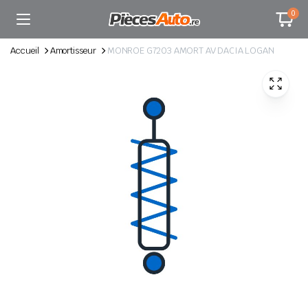
0
Accueil
Amortisseur
MONROE G7203 AMORT AV DACIA LOGAN