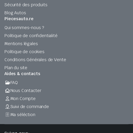
Sécurité des produits
Blog Autos
Piecesauto.re
Qui sommes-nous ?
Politique de confidentialité
Mentions légales
Politique de cookies
Conditions Générales de Vente
Plan du site
Aides & contacts
FAQ
Nous Contacter
Mon Compte
Suivi de commande
Ma séléction