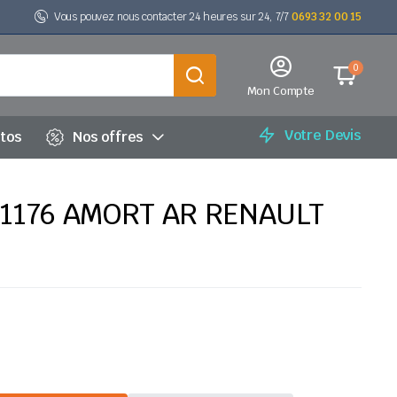
Vous pouvez nous contacter 24 heures sur 24, 7/7
0693 32 00 15
0
Mon Compte
Votre Devis
utos
Nos offres
1176 AMORT AR RENAULT