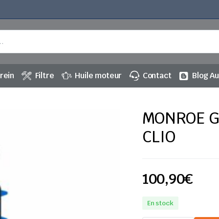
rein
Filtre
Huile moteur
Contact
Blog A
MONROE G
CLIO
100,90
€
En stock