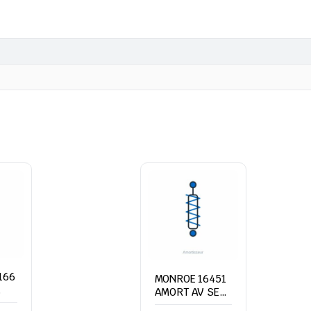
166
MONROE 16451
AMORT AV SEAT
EN
CORDOBA/IBIZA