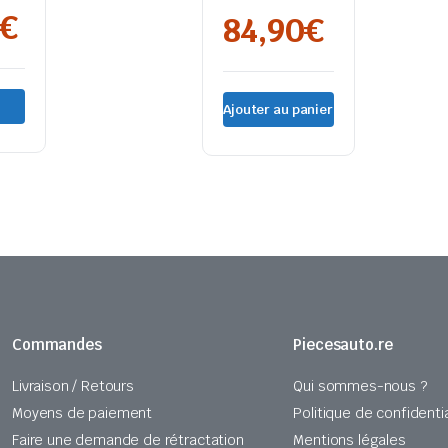
NTER
€
84,90
€
Ajouter au panier
Commandes
Piecesauto.re
Livraison / Retours
Qui sommes-nous ?
Moyens de paiement
Politique de confidentia
Faire une demande de rétractation
Mentions légales