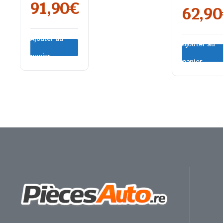
91,90
€
LT46/SPRI
62,90
Ajouter au
Ajouter au
panier
panier