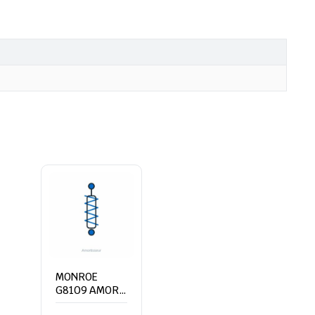
MONROE
G8109 AMORT
AV