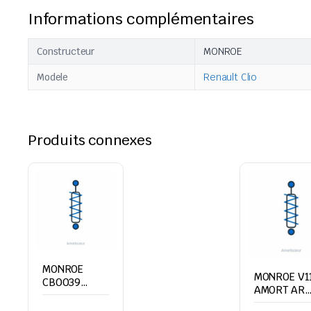
Informations complémentaires
Constructeur
MONROE
Modele
Renault Clio
Produits connexes
MONROE
MONROE V1
CB0039
AMORT AR
AMORT PL AV
VOLKSWAG
VOLVO FH12