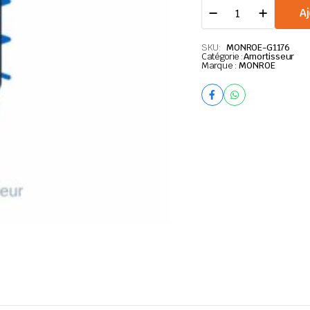
MONROE
Aj
G1176
AMORT
AR
SKU:
MONROE-G1176
Catégorie :
RENAULT
Amortisseur
Marque :
MONROE
CLIO
quantité