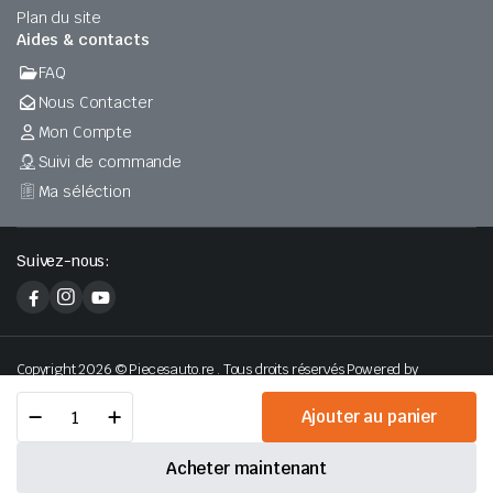
Plan du site
Aides & contacts
FAQ
Nous Contacter
Mon Compte
Suivi de commande
Ma séléction
Suivez-nous:
Copyright 2026 © Piecesauto.re . Tous droits réservés Powered by
H2Zconseil
MONROE
Ajouter au panier
D7023S
AMORT
ADVENTURE
Acheter maintenant
quantité