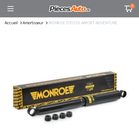
0
Accueil
Amortisseur
MONROE D7023S AMORT ADVENTURE