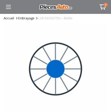
0
Accueil
Embrayage
LUK 510017710 – Butée