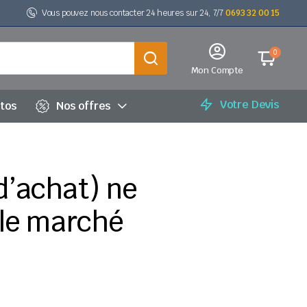
Vous pouvez nous contacter 24 heures sur 24, 7/7
0693 32 00 15
0
Mon Compte
Votre Devis
utos
Nos offres
d’achat) ne
r le marché