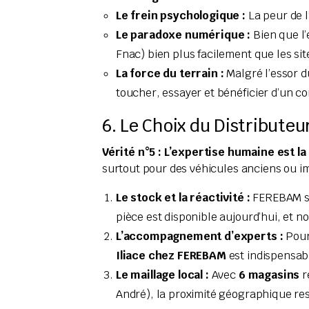
Le frein psychologique :
La peur de l
Le paradoxe numérique :
Bien que l
Fnac) bien plus facilement que les si
La force du terrain :
Malgré l’essor 
toucher, essayer et bénéficier d’un co
6. Le Choix du Distributeu
Vérité n°5 : L’expertise humaine est l
surtout pour des véhicules anciens ou imp
Le stock et la réactivité :
FEREBAM s’
pièce est disponible aujourd’hui, et 
L’accompagnement d’experts :
Pour
Iliace chez FEREBAM
est indispensabl
Le maillage local :
Avec
6 magasins
r
André), la proximité géographique rest