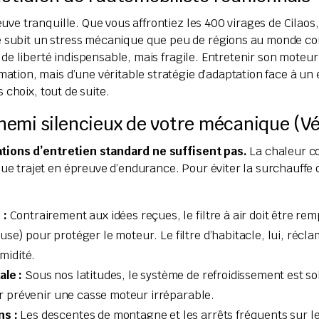
euve tranquille. Que vous affrontiez les 400 virages de Cilao
le subit un stress mécanique que peu de régions au monde conn
 de liberté indispensable, mais fragile. Entretenir son moteur
ation, mais d’une véritable stratégie d’adaptation face à un
 choix, tout de suite.
ennemi silencieux de votre mécanique (Vé
sations d’entretien standard ne suffisent pas.
La chaleur co
e trajet en épreuve d’endurance. Pour éviter la surchauffe 
 :
Contrairement aux idées reçues, le filtre à air doit être re
use) pour protéger le moteur. Le filtre d’habitacle, lui, ré
umidité.
ale :
Sous nos latitudes, le système de refroidissement est sol
our prévenir une casse moteur irréparable.
ns :
Les descentes de montagne et les arrêts fréquents sur le 