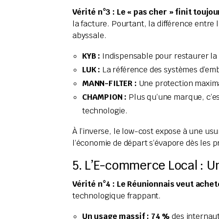
Vérité n°3 : Le « pas cher » finit toujo
la facture. Pourtant, la différence entr
abyssale.
KYB :
Indispensable pour restaurer la t
LUK :
La référence des systèmes d’em
MANN-FILTER :
Une protection maxima
CHAMPION :
Plus qu’une marque, c’es
technologie.
À l’inverse, le low-cost expose à une usu
l’économie de départ s’évapore dès les p
5. L’E-commerce Local : Un
Vérité n°4 : Le Réunionnais veut achete
technologique frappant.
Un usage massif :
74 %
des internaut