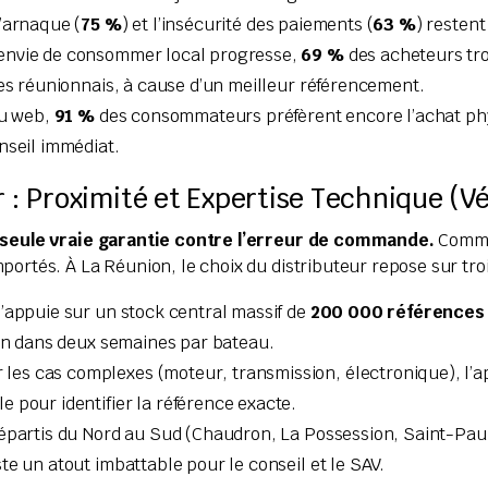
’arnaque (
75 %
) et l’insécurité des paiements (
63 %
) resten
’envie de consommer local progresse,
69 %
des acheteurs tro
tes réunionnais, à cause d’un meilleur référencement.
du web,
91 %
des consommateurs préfèrent encore l’achat ph
nseil immédiat.
r : Proximité et Expertise Technique (Vé
a seule vraie garantie contre l’erreur de commande.
Comman
ortés. À La Réunion, le choix du distributeur repose sur trois
appuie sur un stock central massif de
200 000 références 
non dans deux semaines par bateau.
 les cas complexes (moteur, transmission, électronique), l’
e pour identifier la référence exacte.
épartis du Nord au Sud (Chaudron, La Possession, Saint-Paul
e un atout imbattable pour le conseil et le SAV.