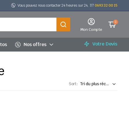
Vous pouvez nous contacter 24 heures sur 24, 7/7
0693 32 00 15
0
Mon Compte
Votre Devis
utos
Nos offres
e
Sort: