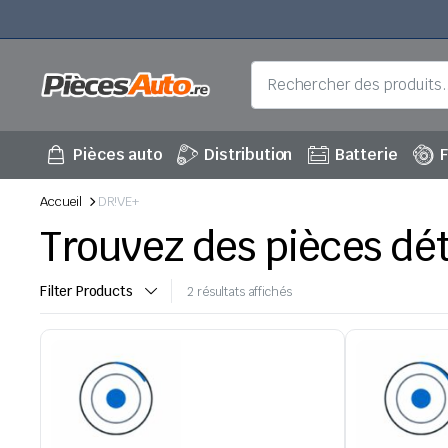
Pièces auto
Distribution
Batterie
F
Accueil
DR!VE+
Trouvez des pièces dé
Filter Products
Trié
2 résultats affichés
du
plus
récent
au
plus
ancien