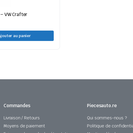
 – VW Crafter
Ajouter au panier
Commandes
Piecesauto.re
Livraison / Retours
Qui sommes-nous ?
Moyens de paiement
Politique de confidentia