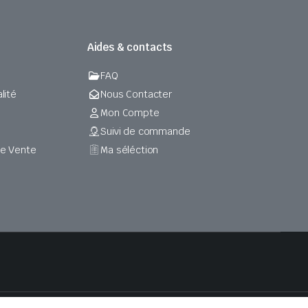
Aides & contacts
FAQ
lité
Nous Contacter
Mon Compte
Suivi de commande
de Vente
Ma séléction