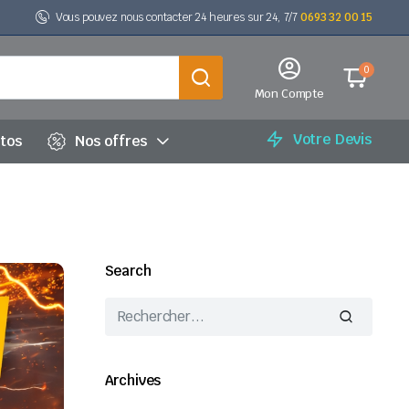
Vous pouvez nous contacter 24 heures sur 24, 7/7
0693 32 00 15
0
Mon Compte
Votre Devis
utos
Nos offres
Search
Archives