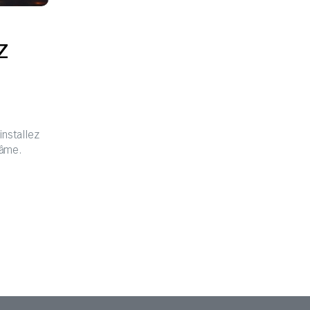
z
installez
’âme.