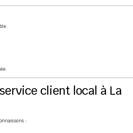
ble.
sée.
ervice client local à La
onnaissons :