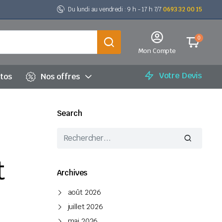
Du lundi au vendredi : 9 h - 17 h 7/7
0693 32 00 15
0
Mon Compte
Votre Devis
utos
Nos offres
Search
t
Archives
août 2026
juillet 2026
mai 2026