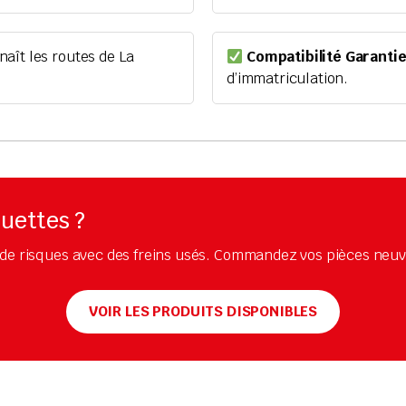
aît les routes de La
Compatibilité Garanti
d’immatriculation.
quettes ?
de risques avec des freins usés. Commandez vos pièces neuve
VOIR LES PRODUITS DISPONIBLES