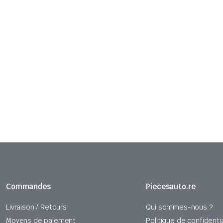
Commandes
Piecesauto.re
Livraison / Retours
Qui sommes-nous ?
Moyens de paiement
Politique de confidentia