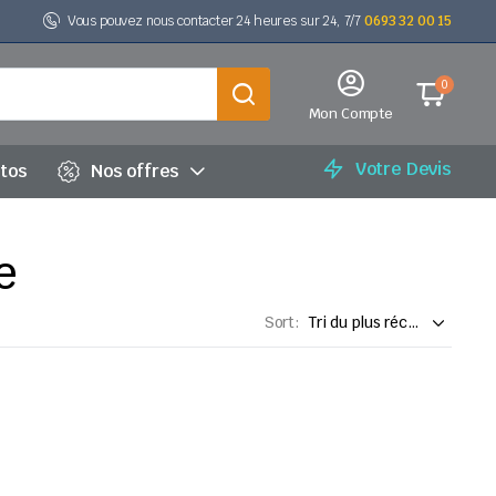
Vous pouvez nous contacter 24 heures sur 24, 7/7
0693 32 00 15
0
Mon Compte
Votre Devis
utos
Nos offres
e
Sort: