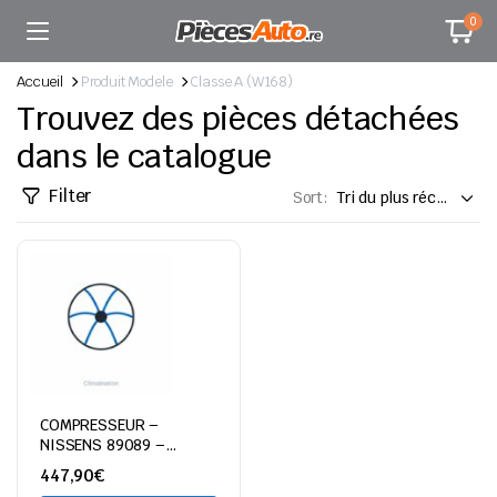
0
Accueil
Produit Modele
Classe A (W168)
Trouvez des pièces détachées
dans le catalogue
Filter
Sort:
COMPRESSEUR –
NISSENS 89089 –
Mercedes Classe A
447,90
€