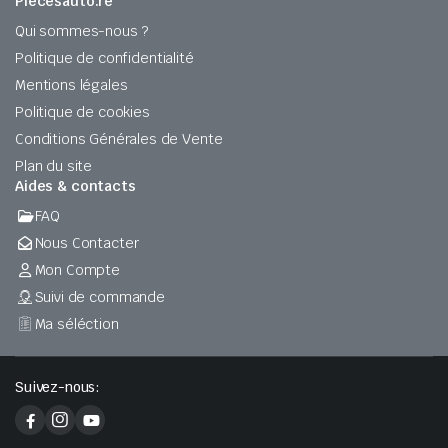
Piecesauto.re
Qui sommes-nous ?
Politique de confidentialité
Mentions légales
Politique de cookies
Conditions Générales de Vente
Plan du site
Aides & contacts
FAQ
Nous Contacter
Mon Compte
Suivi de commande
Ma séléction
Suivez-nous: